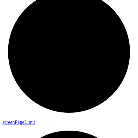
screen
Page
Limit