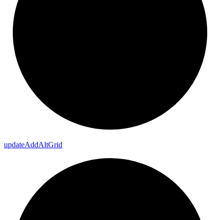
update
Add
Alt
Grid