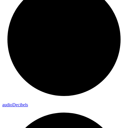
audio
Decibels