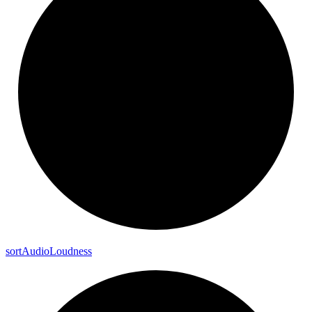
sort
Audio
Loudness