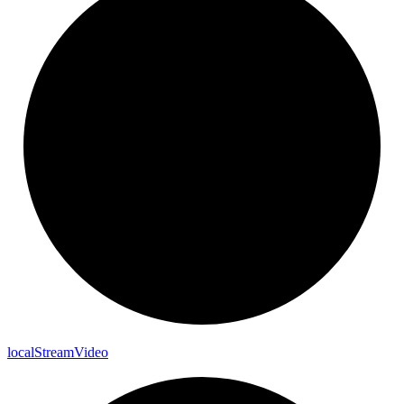
local
Stream
Video