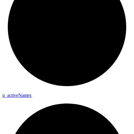
p_
active
Names