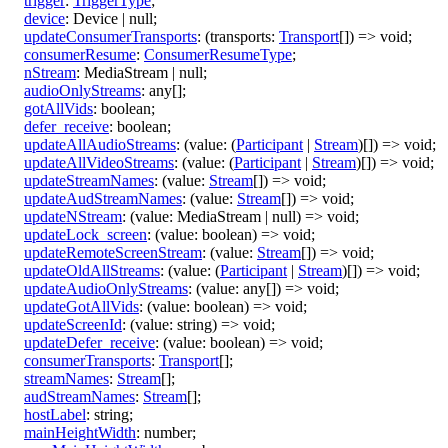
trigger
:
TriggerType
;
device
:
Device
|
null
;
updateConsumerTransports
:
(
transports
:
Transport
[]
)
=>
void
;
consumerResume
:
ConsumerResumeType
;
nStream
:
MediaStream
|
null
;
audioOnlyStreams
:
any
[]
;
gotAllVids
:
boolean
;
defer_receive
:
boolean
;
updateAllAudioStreams
:
(
value
:
(
Participant
|
Stream
)
[]
)
=>
void
;
updateAllVideoStreams
:
(
value
:
(
Participant
|
Stream
)
[]
)
=>
void
;
updateStreamNames
:
(
value
:
Stream
[]
)
=>
void
;
updateAudStreamNames
:
(
value
:
Stream
[]
)
=>
void
;
updateNStream
:
(
value
:
MediaStream
|
null
)
=>
void
;
updateLock_screen
:
(
value
:
boolean
)
=>
void
;
updateRemoteScreenStream
:
(
value
:
Stream
[]
)
=>
void
;
updateOldAllStreams
:
(
value
:
(
Participant
|
Stream
)
[]
)
=>
void
;
updateAudioOnlyStreams
:
(
value
:
any
[]
)
=>
void
;
updateGotAllVids
:
(
value
:
boolean
)
=>
void
;
updateScreenId
:
(
value
:
string
)
=>
void
;
updateDefer_receive
:
(
value
:
boolean
)
=>
void
;
consumerTransports
:
Transport
[]
;
streamNames
:
Stream
[]
;
audStreamNames
:
Stream
[]
;
hostLabel
:
string
;
mainHeightWidth
:
number
;