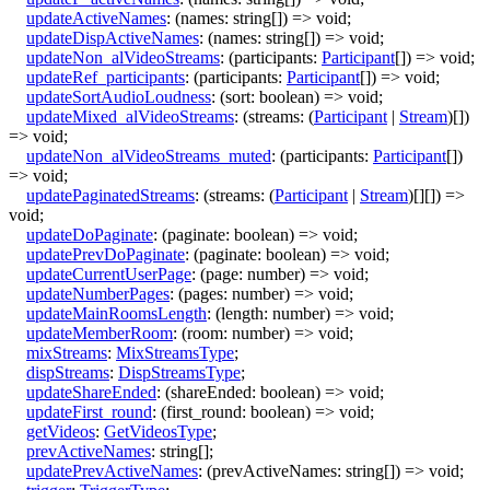
updateActiveNames
:
(
names
:
string
[]
)
=>
void
;
updateDispActiveNames
:
(
names
:
string
[]
)
=>
void
;
updateNon_alVideoStreams
:
(
participants
:
Participant
[]
)
=>
void
;
updateRef_participants
:
(
participants
:
Participant
[]
)
=>
void
;
updateSortAudioLoudness
:
(
sort
:
boolean
)
=>
void
;
updateMixed_alVideoStreams
:
(
streams
:
(
Participant
|
Stream
)
[]
)
=>
void
;
updateNon_alVideoStreams_muted
:
(
participants
:
Participant
[]
)
=>
void
;
updatePaginatedStreams
:
(
streams
:
(
Participant
|
Stream
)
[]
[]
)
=>
void
;
updateDoPaginate
:
(
paginate
:
boolean
)
=>
void
;
updatePrevDoPaginate
:
(
paginate
:
boolean
)
=>
void
;
updateCurrentUserPage
:
(
page
:
number
)
=>
void
;
updateNumberPages
:
(
pages
:
number
)
=>
void
;
updateMainRoomsLength
:
(
length
:
number
)
=>
void
;
updateMemberRoom
:
(
room
:
number
)
=>
void
;
mixStreams
:
MixStreamsType
;
dispStreams
:
DispStreamsType
;
updateShareEnded
:
(
shareEnded
:
boolean
)
=>
void
;
updateFirst_round
:
(
first_round
:
boolean
)
=>
void
;
getVideos
:
GetVideosType
;
prevActiveNames
:
string
[]
;
updatePrevActiveNames
:
(
prevActiveNames
:
string
[]
)
=>
void
;