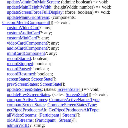
updateAdminOnMainScreen
:
(
admin
:
boolean
)
=>
void
;
updateMainHeightWidth
:
(
heightWidth
:
number
)
=>
void
;
updateScreenForceFullDisplay
:
(
force
:
boolean
)
=>
void
;
updateMainGridStream
:
(
components
:
CustomMediaComponent
[]
)
=>
void
;
customVideoCard
?:
any
;
customAudioCard
?:
any
;
customMiniCard
?:
any
;
videoCardComponent
?:
any
;
audioCardComponent
?:
any
;
miniCardComponent
?:
any
;
recordStarted
:
boolean
;
recordStopped
:
boolean
;
recordPaused
:
boolean
;
recordResumed
:
boolean
;
screenStates
:
ScreenState
[]
;
prevScreenStates
:
ScreenState
[]
;
updateScreenStates
:
(
states
:
ScreenState
[]
)
=>
void
;
updatePrevScreenStates
:
(
states
:
ScreenState
[]
)
=>
void
;
compareActiveNames
:
CompareActiveNamesType
;
compareScreenStates
:
CompareScreenStatesType
;
getPipedProducersAlt
:
GetPipedProducersAltType
;
allVideoStreams
:
(
Participant
|
Stream
)
[]
;
oldAllStreams
:
(
Participant
|
Stream
)
[]
;
adminVidID
?:
string
;