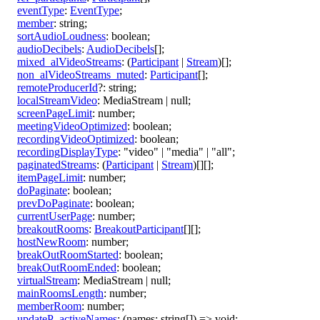
eventType
:
EventType
;
member
:
string
;
sortAudioLoudness
:
boolean
;
audioDecibels
:
AudioDecibels
[]
;
mixed_alVideoStreams
:
(
Participant
|
Stream
)
[]
;
non_alVideoStreams_muted
:
Participant
[]
;
remoteProducerId
?:
string
;
localStreamVideo
:
MediaStream
|
null
;
screenPageLimit
:
number
;
meetingVideoOptimized
:
boolean
;
recordingVideoOptimized
:
boolean
;
recordingDisplayType
:
"video"
|
"media"
|
"all"
;
paginatedStreams
:
(
Participant
|
Stream
)
[]
[]
;
itemPageLimit
:
number
;
doPaginate
:
boolean
;
prevDoPaginate
:
boolean
;
currentUserPage
:
number
;
breakoutRooms
:
BreakoutParticipant
[]
[]
;
hostNewRoom
:
number
;
breakOutRoomStarted
:
boolean
;
breakOutRoomEnded
:
boolean
;
virtualStream
:
MediaStream
|
null
;
mainRoomsLength
:
number
;
memberRoom
:
number
;
updateP_activeNames
:
(
names
:
string
[]
)
=>
void
;