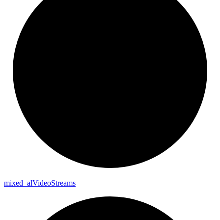
mixed_
al
Video
Streams