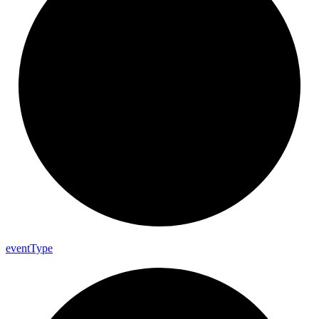
event
Type