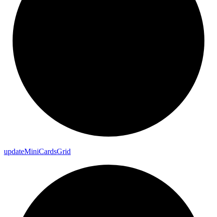
update
Mini
Cards
Grid