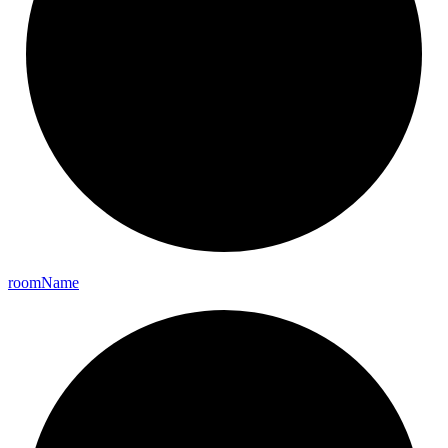
room
Name