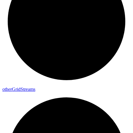
other
Grid
Streams