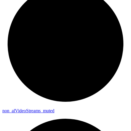
non_
al
Video
Streams_
muted