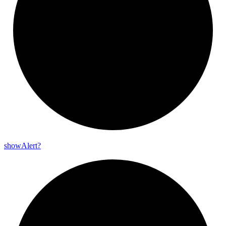
show
Alert?