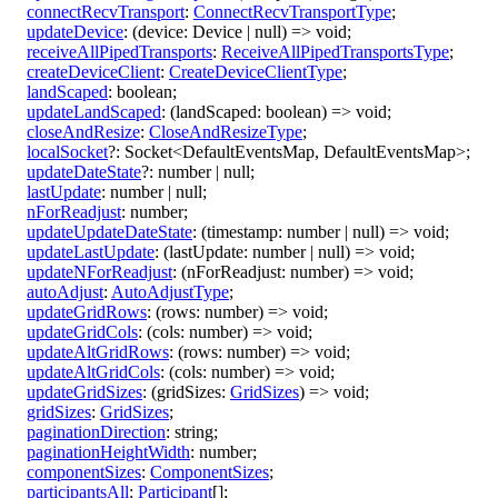
connectRecvTransport
:
ConnectRecvTransportType
;
updateDevice
:
(
device
:
Device
|
null
)
=>
void
;
receiveAllPipedTransports
:
ReceiveAllPipedTransportsType
;
createDeviceClient
:
CreateDeviceClientType
;
landScaped
:
boolean
;
updateLandScaped
:
(
landScaped
:
boolean
)
=>
void
;
closeAndResize
:
CloseAndResizeType
;
localSocket
?:
Socket
<
DefaultEventsMap
,
DefaultEventsMap
>
;
updateDateState
?:
number
|
null
;
lastUpdate
:
number
|
null
;
nForReadjust
:
number
;
updateUpdateDateState
:
(
timestamp
:
number
|
null
)
=>
void
;
updateLastUpdate
:
(
lastUpdate
:
number
|
null
)
=>
void
;
updateNForReadjust
:
(
nForReadjust
:
number
)
=>
void
;
autoAdjust
:
AutoAdjustType
;
updateGridRows
:
(
rows
:
number
)
=>
void
;
updateGridCols
:
(
cols
:
number
)
=>
void
;
updateAltGridRows
:
(
rows
:
number
)
=>
void
;
updateAltGridCols
:
(
cols
:
number
)
=>
void
;
updateGridSizes
:
(
gridSizes
:
GridSizes
)
=>
void
;
gridSizes
:
GridSizes
;
paginationDirection
:
string
;
paginationHeightWidth
:
number
;
componentSizes
:
ComponentSizes
;
participantsAll
:
Participant
[]
;