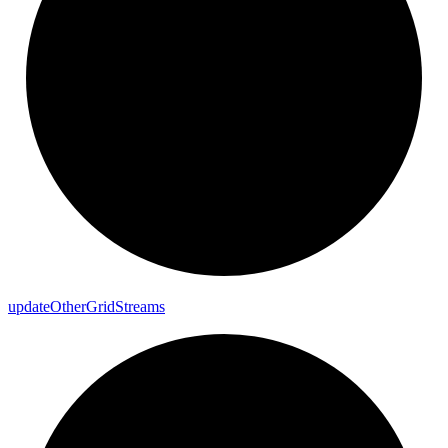
update
Other
Grid
Streams