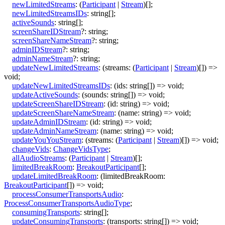
newLimitedStreams
:
(
Participant
|
Stream
)
[]
;
newLimitedStreamsIDs
:
string
[]
;
activeSounds
:
string
[]
;
screenShareIDStream
?:
string
;
screenShareNameStream
?:
string
;
adminIDStream
?:
string
;
adminNameStream
?:
string
;
updateNewLimitedStreams
:
(
streams
:
(
Participant
|
Stream
)
[]
)
=>
void
;
updateNewLimitedStreamsIDs
:
(
ids
:
string
[]
)
=>
void
;
updateActiveSounds
:
(
sounds
:
string
[]
)
=>
void
;
updateScreenShareIDStream
:
(
id
:
string
)
=>
void
;
updateScreenShareNameStream
:
(
name
:
string
)
=>
void
;
updateAdminIDStream
:
(
id
:
string
)
=>
void
;
updateAdminNameStream
:
(
name
:
string
)
=>
void
;
updateYouYouStream
:
(
streams
:
(
Participant
|
Stream
)
[]
)
=>
void
;
changeVids
:
ChangeVidsType
;
allAudioStreams
:
(
Participant
|
Stream
)
[]
;
limitedBreakRoom
:
BreakoutParticipant
[]
;
updateLimitedBreakRoom
:
(
limitedBreakRoom
:
BreakoutParticipant
[]
)
=>
void
;
processConsumerTransportsAudio
:
ProcessConsumerTransportsAudioType
;
consumingTransports
:
string
[]
;
updateConsumingTransports
:
(
transports
:
string
[]
)
=>
void
;