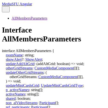
MediaSFU Angular
AllMembersParameters
Interface
AllMembersParameters
interface
AllMembersParameters
{
roomName
:
string
;
showAlert
?:
ShowAlert
;
updateAddAltGrid
:
(
addAltGrid
:
boolean
)
=>
void
;
otherGridStreams
:
CustomMediaComponent
[]
[]
;
updateOtherGridStreams
:
(
otherGridStreams
:
CustomMediaComponent
[]
[]
,
)
=>
void
;
updateMiniCardsGrid
:
UpdateMiniCardsGridType
;
p_activeNames
:
string
[]
;
activeNames
:
string
[]
;
shared
:
boolean
;
non_alVideoStreams
:
Participant
[]
;
ref_participants
:
Participant
[]
;