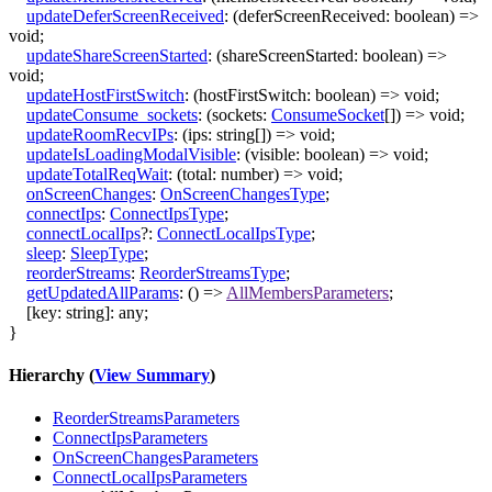
updateDeferScreenReceived
:
(
deferScreenReceived
:
boolean
)
=>
void
;
updateShareScreenStarted
:
(
shareScreenStarted
:
boolean
)
=>
void
;
updateHostFirstSwitch
:
(
hostFirstSwitch
:
boolean
)
=>
void
;
updateConsume_sockets
:
(
sockets
:
ConsumeSocket
[]
)
=>
void
;
updateRoomRecvIPs
:
(
ips
:
string
[]
)
=>
void
;
updateIsLoadingModalVisible
:
(
visible
:
boolean
)
=>
void
;
updateTotalReqWait
:
(
total
:
number
)
=>
void
;
onScreenChanges
:
OnScreenChangesType
;
connectIps
:
ConnectIpsType
;
connectLocalIps
?:
ConnectLocalIpsType
;
sleep
:
SleepType
;
reorderStreams
:
ReorderStreamsType
;
getUpdatedAllParams
:
()
=>
AllMembersParameters
;
[
key
:
string
]:
any
;
}
Hierarchy (
View Summary
)
ReorderStreamsParameters
ConnectIpsParameters
OnScreenChangesParameters
ConnectLocalIpsParameters