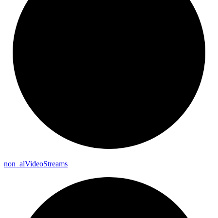
non_
al
Video
Streams