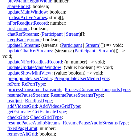
prevMainHeightWidth
:
number
;
shareEnded
:
boolean
;
updateMainWindow
:
boolean
;
p_dispActiveNames
:
string
[]
;
nForReadjustRecord
:
number
;
first_round
:
boolean
;
chatRefStreams
:
(
Participant
|
Stream
)
[]
;
keepBackground
:
boolean
;
updateLStreams
:
(
streams
:
(
Participant
|
Stream
)
[]
)
=>
void
;
updateChatRefStreams
:
(
streams
:
(
Participant
|
Stream
)
[]
)
=>
void
;
updateNForReadjustRecord
:
(
n
:
number
)
=>
void
;
updateUpdateMainWindow
:
(
value
:
boolean
)
=>
void
;
updateShowMiniView
:
(
value
:
boolean
)
=>
void
;
prepopulateUserMedia
:
PrepopulateUserMediaType
;
rePort
:
RePortType
;
processConsumerTransports
:
ProcessConsumerTransportsType
;
resumePauseStreams
:
ResumePauseStreamsType
;
readjust
:
ReadjustType
;
addVideosGrid
:
AddVideosGridType
;
getEstimate
:
GetEstimateType
;
checkGrid
:
CheckGridType
;
resumePauseAudioStreams
:
ResumePauseAudioStreamsType
;
fixedPageLimit
:
number
;
removeAltGrid
:
boolean
;