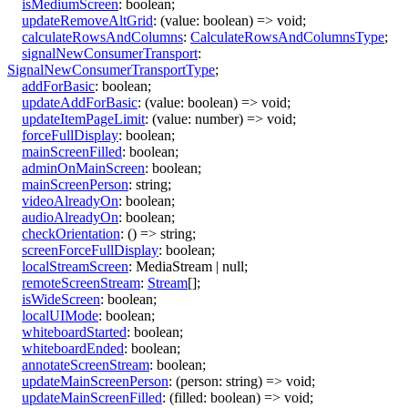
isMediumScreen
:
boolean
;
updateRemoveAltGrid
:
(
value
:
boolean
)
=>
void
;
calculateRowsAndColumns
:
CalculateRowsAndColumnsType
;
signalNewConsumerTransport
:
SignalNewConsumerTransportType
;
addForBasic
:
boolean
;
updateAddForBasic
:
(
value
:
boolean
)
=>
void
;
updateItemPageLimit
:
(
value
:
number
)
=>
void
;
forceFullDisplay
:
boolean
;
mainScreenFilled
:
boolean
;
adminOnMainScreen
:
boolean
;
mainScreenPerson
:
string
;
videoAlreadyOn
:
boolean
;
audioAlreadyOn
:
boolean
;
checkOrientation
:
()
=>
string
;
screenForceFullDisplay
:
boolean
;
localStreamScreen
:
MediaStream
|
null
;
remoteScreenStream
:
Stream
[]
;
isWideScreen
:
boolean
;
localUIMode
:
boolean
;
whiteboardStarted
:
boolean
;
whiteboardEnded
:
boolean
;
annotateScreenStream
:
boolean
;
updateMainScreenPerson
:
(
person
:
string
)
=>
void
;
updateMainScreenFilled
:
(
filled
:
boolean
)
=>
void
;