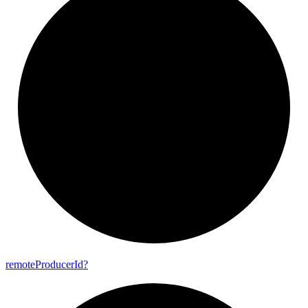
remote
Producer
Id?