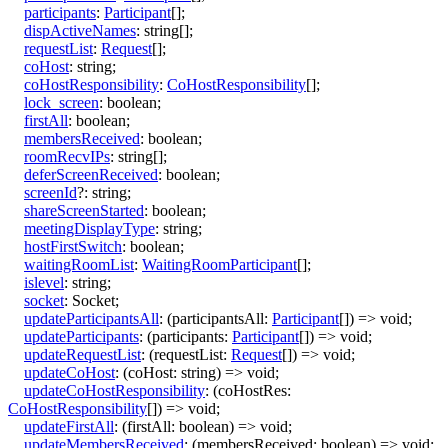
participants
:
Participant
[]
;
dispActiveNames
:
string
[]
;
requestList
:
Request
[]
;
coHost
:
string
;
coHostResponsibility
:
CoHostResponsibility
[]
;
lock_screen
:
boolean
;
firstAll
:
boolean
;
membersReceived
:
boolean
;
roomRecvIPs
:
string
[]
;
deferScreenReceived
:
boolean
;
screenId
?:
string
;
shareScreenStarted
:
boolean
;
meetingDisplayType
:
string
;
hostFirstSwitch
:
boolean
;
waitingRoomList
:
WaitingRoomParticipant
[]
;
islevel
:
string
;
socket
:
Socket
;
updateParticipantsAll
:
(
participantsAll
:
Participant
[]
)
=>
void
;
updateParticipants
:
(
participants
:
Participant
[]
)
=>
void
;
updateRequestList
:
(
requestList
:
Request
[]
)
=>
void
;
updateCoHost
:
(
coHost
:
string
)
=>
void
;
updateCoHostResponsibility
:
(
coHostRes
:
CoHostResponsibility
[]
)
=>
void
;
updateFirstAll
:
(
firstAll
:
boolean
)
=>
void
;
updateMembersReceived
:
(
membersReceived
:
boolean
)
=>
void
;