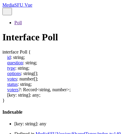
MediaSFU Vue
Poll
Interface Poll
interface
Poll
{
id
:
string
;
question
:
string
;
type
:
string
;
options
:
string
[]
;
votes
:
number
[]
;
status
:
string
;
voters
?:
Record
<
string
,
number
>
;
[
key
:
string
]:
any
;
}
Indexable
[
key
:
string
]:
any
Defined in
MediaSFUVue/src/SharedTypes/index.ts:149