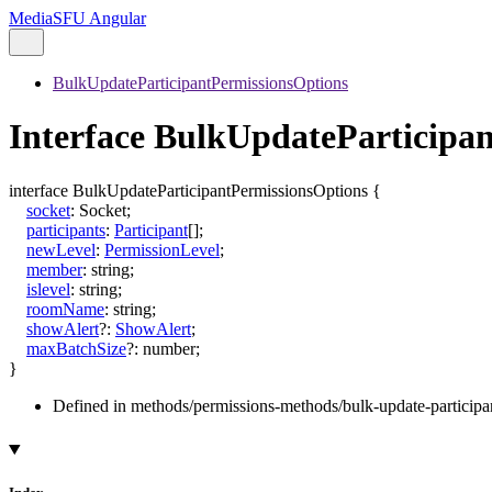
MediaSFU Angular
BulkUpdateParticipantPermissionsOptions
Interface BulkUpdateParticipa
interface
BulkUpdateParticipantPermissionsOptions
{
socket
:
Socket
;
participants
:
Participant
[]
;
newLevel
:
PermissionLevel
;
member
:
string
;
islevel
:
string
;
roomName
:
string
;
showAlert
?:
ShowAlert
;
maxBatchSize
?:
number
;
}
Defined in methods/permissions-methods/bulk-update-participan